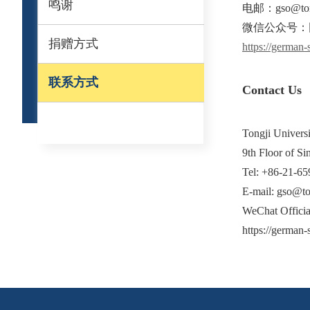
鸣谢
电邮：gso@ton
微信公众号：
捐赠方式
https://german-
联系方式
Contact Us
Tongji Univers
9th Floor of S
Tel: +86-21-6
E-mail: gso@
WeChat Officia
https://german-