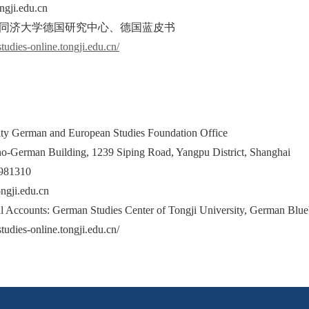
gji.edu.cn
同济大学德国研究中心、德国蓝皮书
studies-online.tongji.edu.cn/
ity German and European Studies Foundation Office
ino-German Building, 1239 Siping Road, Yangpu District, Shanghai
5981310
tongji.edu.cn
l Accounts: German Studies Center of Tongji University, German Blu
studies-online.tongji.edu.cn/