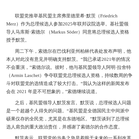
联盟党推举基民盟主席弗里德里希·默茨（
Friedrich
Merz
）作为总理候选人参加
2025
年联邦议院选举。基社盟领
导人马库斯·索德尔 （
Markus Söder
）同意将总理候选人资格
授予默茨。
周二下午，索德尔在巴伐利亚州柏林代表处发布声明，他
本人对此没有意见并明确支持默茨。“我已承诺
2021
年的情况
不会重演，”索德尔说。彼时，他与基民盟领导人阿明·拉舍特
（
Armin Laschet
）争夺联盟党总理候选人资格，持续数周的争
斗对联盟党的选情造成了较大打击。“我认为这样的新闻发布
会在
2021
年是不可想象的，”索德继续说道。
之后，基民盟领导人默茨发言。默茨说，总理候选人问题
是一个超越个人得失的问题。“基民盟是全德国民主中间派中
硕果仅存的全民党，尤其是在东德地区。”默茨谈到了总理候
选人肩负的重大政治责任，并感谢了索德尔的合作态度。
默茨表示，联盟党的当务之急是着眼于未来的一系列改革