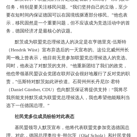
任务，特别是要关注移民问题。“我们坚持自己的立场，至少
要在短时间内保证德国可以在国境线驱逐部分移民。”他也表
示，移民固然是一个重要问题，但不应该成为竞选活动中的首
务，德国经济才是最核心的议题。
默茨成为联盟党总理候选人的决定是在亨德里克·伍斯特
（
Hendrik W
ü
st
）宣布弃选后的一天宣布的。这位北威州州长
周一晚上曾表示，他目前无意参加联盟党总理候选人的竞选。
同时，他表达了对默茨的支持。“他重新团结了我们的政党，
他也带领基民盟议会党团在联邦议会很好地履行了反对党的职
责，”伍斯特对默茨如此评价道。石荷州州长丹尼尔·君特
（
Daniel G
ü
nther, CDU
）也向默茨保证将提供支持：“我将尽
我所能支持默茨成为联盟党总理候选人，我也希望他能顺利当
选下一任德国总理。”
社民党多位成员纷纷对此表态
基民盟领导人默茨宣布，他将代表联盟党参加竞选德国总
理。对此，德国总理奥拉夫·朔尔茨（
Olaf Scholz
）和社民党领