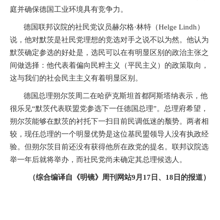
庭并确保德国工业环境具有竞争力。
德国联邦议院的社民党议员赫尔格·林特（
Helge Lindh
）
说，他对默茨是社民党理想的竞选对手之说不以为然。他认为
默茨确定参选的好处是，选民可以在有明显区别的政治主张之
间做选择：他代表着偏向民粹主义（平民主义）的政策取向，
这与我们的社会民主主义有着明显区别。
德国总理朔尔茨周二在哈萨克斯坦首都阿斯塔纳表示，他
很乐见“默茨代表联盟党参选下一任德国总理”。总理府希望，
朔尔茨能够在默茨的衬托下一扫目前民调低迷的颓势。两者相
较，现任总理的一个明显优势是这位基民盟领导人没有执政经
验。但朔尔茨目前还没有获得他所在政党的提名。联邦议院选
举一年后就将举办，而社民党尚未确定其总理候选人。
（综合编译自《明镜》周刊网站
9
月
17
日、
18
日的报道）