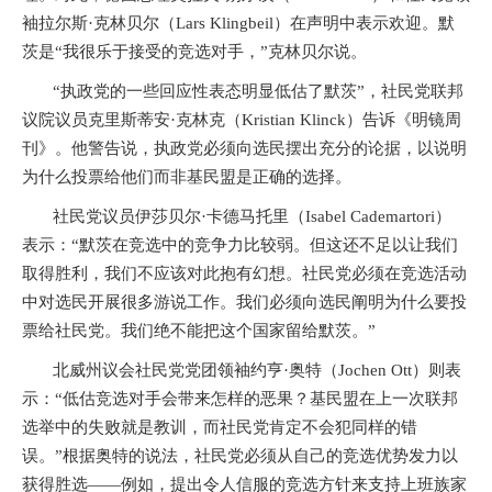
袖拉尔斯·克林贝尔（
Lars Klingbeil
）在声明中表示欢迎。默
茨是“我很乐于接受的竞选对手，”克林贝尔说。
“执政党的一些回应性表态明显低估了默茨”，社民党联邦
议院议员克里斯蒂安·克林克（
Kristian Klinck
）告诉《明镜周
刊》。他警告说，执政党必须向选民摆出充分的论据，以说明
为什么投票给他们而非基民盟是正确的选择。
社民党议员伊莎贝尔·卡德马托里（
Isabel Cademartori
）
表示：“默茨在竞选中的竞争力比较弱。但这还不足以让我们
取得胜利，我们不应该对此抱有幻想。社民党必须在竞选活动
中对选民开展很多游说工作。我们必须向选民阐明为什么要投
票给社民党。我们绝不能把这个国家留给默茨。”
北威州议会社民党党团领袖约亨·奥特（
Jochen Ott
）则表
示：“低估竞选对手会带来怎样的恶果？基民盟在上一次联邦
选举中的失败就是教训，而社民党肯定不会犯同样的错
误。”根据奥特的说法，社民党必须从自己的竞选优势发力以
获得胜选——例如，提出令人信服的竞选方针来支持上班族家