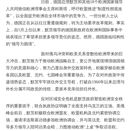
日前，德国总理默茨和其他18个欧洲国家领导
人共同致信欧洲理事会主席科斯塔，呼吁欧盟推进“制度性彻底改
革”，以全面提升欧洲在全球市场中的竞争力。一些分析人士认
为，德国正在从以往注重遵循规则，转为主动要求改革规则。事实
上，自5月上任以来，默茨领导的德国新政府在欧洲和国际事务中
就表现出了希望承担更多领导责任的姿态。然而，德国面临结构性
的“领导力困境”。
面对俄乌冲突和欧美关系变数给欧洲带来的巨
大冲击，默茨致力于推动欧洲战略自主，更公开地展现增强德国领
导力的意愿和雄心，努力凸显自身外交政策特色，积极穿梭在欧洲
各国以及欧盟、北约、七国峰会等重要场合。为了在对外政策中传
递强势姿态，默茨牢牢抓住外交主导权，打破自1966年以来总理与
外长分属不同政党的传统，委派本党亲信担任外长。
应对区域安全危机是默茨政府塑造欧洲安全秩
序的重要抓手，联合执政协议明确了全面支持乌克兰的立场。美俄
峰会前后，默茨积极联合欧洲盟友、欧盟机构及北约紧密协调立
场，邀请泽连斯基访德参加欧洲协调会，并与英法意、欧盟和北约
等多方领导人陪同访美会晤，力图推动欧洲“上桌”争取话语权。