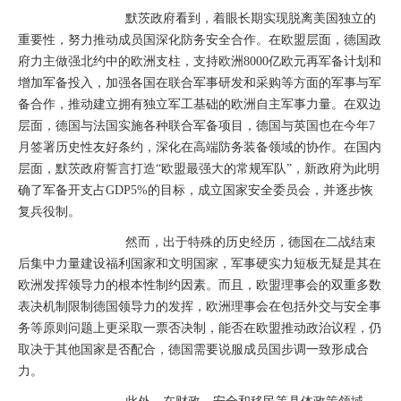
默茨政府看到，着眼长期实现脱离美国独立的
重要性，努力推动成员国深化防务安全合作。在欧盟层面，德国政
府力主做强北约中的欧洲支柱，支持欧洲8000亿欧元再军备计划和
增加军备投入，加强各国在联合军事研发和采购等方面的军事与军
备合作，推动建立拥有独立军工基础的欧洲自主军事力量。在双边
层面，德国与法国实施各种联合军备项目，德国与英国也在今年7
月签署历史性友好条约，深化在高端防务装备领域的协作。在国内
层面，默茨政府誓言打造“欧盟最强大的常规军队”，新政府为此明
确了军备开支占GDP5%的目标，成立国家安全委员会，并逐步恢
复兵役制。
然而，出于特殊的历史经历，德国在二战结束
后集中力量建设福利国家和文明国家，军事硬实力短板无疑是其在
欧洲发挥领导力的根本性制约因素。而且，欧盟理事会的双重多数
表决机制限制德国领导力的发挥，欧洲理事会在包括外交与安全事
务等原则问题上更采取一票否决制，能否在欧盟推动政治议程，仍
取决于其他国家是否配合，德国需要说服成员国步调一致形成合
力。