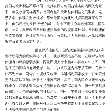
此外，在财政、安全和移民等具体政策领域，
德国与欧洲利益不尽相同，尤其在西方各国普遍走向内顾的背景
下，默茨政府同样需要在德国利益和欧洲整体利益之间取舍。这一
矛盾集中体现在财政领域，尽管德国支持北约成员国提高军备开
支，但仍旧抵制发行“欧元债券”，并未下定决心与欧洲国家共同举
债。此外，默茨政府反对欧盟委员会的欧盟预算计划，反对欧盟的
强监管趋势，连续搁置申根协议、收紧边境人员控制，均体现德国
政府首要考虑国家利益。
更值得关注的是，国内政治因素构成默茨政府
发挥领导力的现实障碍：其一，执政两党根基不稳，在联邦议院中
仅拥有13席的微弱多数，两党民调支持率相加徘徊在40%上下，而
选择党的影响力有增无减；其二，执政联盟内部矛盾不断，尽管上
任不到半年，两党在协调移民政策、推进福利国家改革、任命联邦
宪法法院法官等内政事务上摩擦不断；其三，国内民众立场牵制政
府雄心，尽管多数民众支持德国在欧洲发挥领导力，但一旦落到具
体问题上，仍可能与政府计划相左。例如，半数以上民众反对派遣
联邦国防军参加地面部队、为乌克兰提供安全保障，加上主要政党
内也有反对之声，德国对外无法以强势姿态牵头主导相关议程，更
无法替代美国在乌克兰问题上的作用。